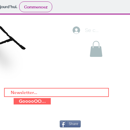
jourd'hui.
Commencez
Se connecter
GooooOO...
Share