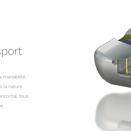
sport
 maniabilité,
s la nature
izontal, tous
e.