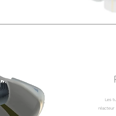
Les t
réacteur 