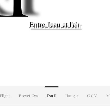
Entre l'eau et l'air
Flight
Brevet Exa
Exa R
Hangar
C.G.V.
M